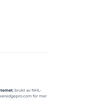
stemet
, brukt av NHL-
eredgepro.com
 for mer 