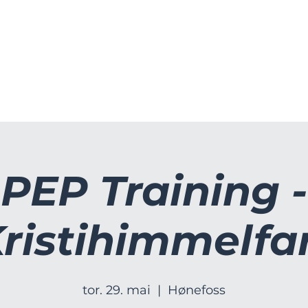
OGA
BOOTCAMP & PT TIMER
FORED
PEP Training -
ristihimmelfa
tor. 29. mai
  |  
Hønefoss