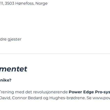
11, 3503 Hønefoss, Norge
ndre gjester
mentet
unike?
Trening med det revolusjonerende 
Power Edge Pro-sy
David, Connor Bedard og Hughes-brødrene. Se 
www.pow