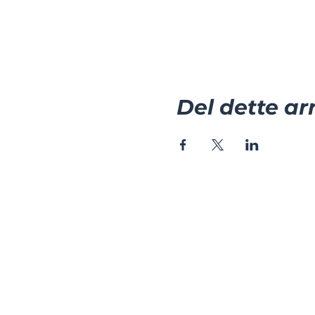
Del dette a
CK Sports AS
Sverdrups gate
4007 Stavanger
cda@cksports.no