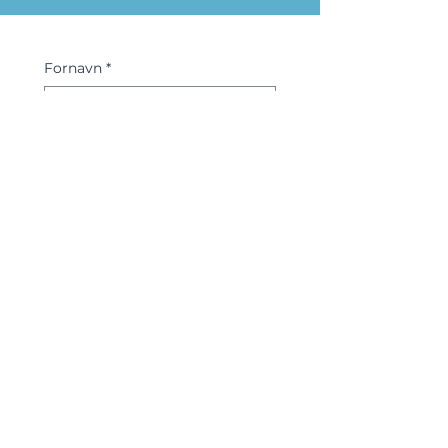
Fornavn
*
Etternavn
*
Bedrift/Klubb
E-post
*
Telefon
*
Beskjed
*