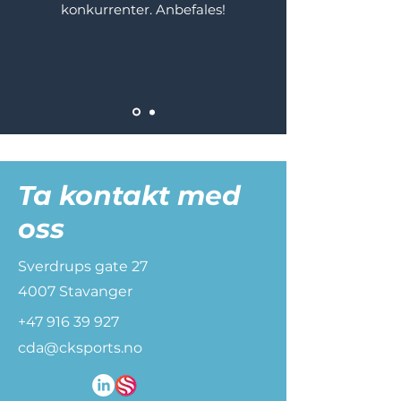
konkurrenter. Anbefales!
Ta kontakt med
oss
Sverdrups gate 27
4007 Stavanger
+47 916 39 927
cda@cksports.no